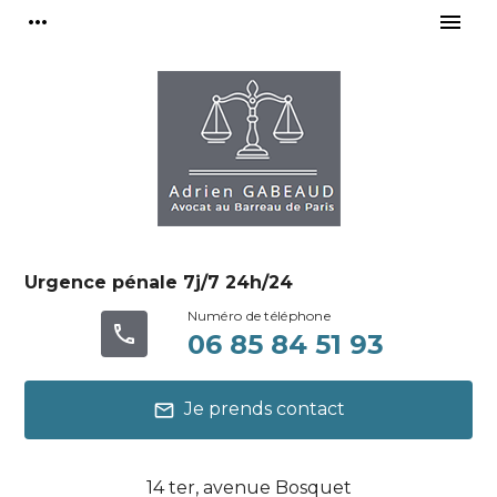
Panneau de gestion des cookies
more_horiz
menu
Urgence pénale 7j/7 24h/24
phone
06 85 84 51 93
Je prends contact
mail
14 ter, avenue Bosquet