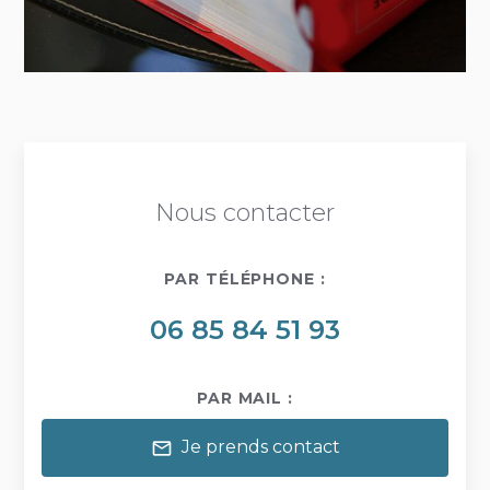
Nous contacter
PAR TÉLÉPHONE :
06 85 84 51 93
PAR MAIL :
Je prends contact
mail