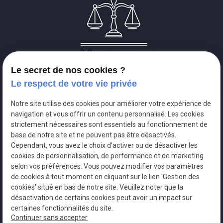
Le secret de nos cookies ?
Le respect de votre vie privée
14 ter, avenue Bosquet
Notre site utilise des cookies pour améliorer votre expérience de
place
navigation et vous offrir un contenu personnalisé. Les cookies
75007
PARIS
strictement nécessaires sont essentiels au fonctionnement de
base de notre site et ne peuvent pas être désactivés.
06 85 84 51 93
Cependant, vous avez le choix d'activer ou de désactiver les
phone
cookies de personnalisation, de performance et de marketing
selon vos préférences. Vous pouvez modifier vos paramètres
de cookies à tout moment en cliquant sur le lien 'Gestion des
cookies' situé en bas de notre site. Veuillez noter que la
désactivation de certains cookies peut avoir un impact sur
certaines fonctionnalités du site.
SIRET : 80868251200013
Continuer sans accepter